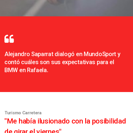
Alejandro Saparrat dialogó en MundoSport y
contó cuáles son sus expectativas para el
BMW en Rafaela.
Turismo Carretera
"Me había ilusionado con la posibilidad
de girar el viernes"