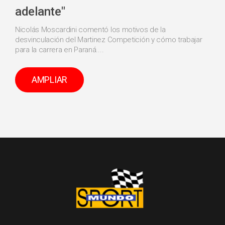
adelante"
Nicolás Moscardini comentó los motivos de la
desvinculación del Martinez Competición y cómo trabajar
para la carrera en Paraná....
AMPLIAR