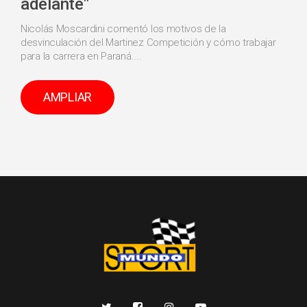
adelante"
Nicolás Moscardini comentó los motivos de la
desvinculación del Martinez Competición y cómo trabajar
para la carrera en Paraná....
AMPLIAR