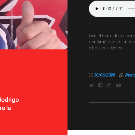
Daniel Berra dejó una re
confirmó que se encarg
y Benjamin Ochoa.
30/06/2026
What
Rodrigo
re la