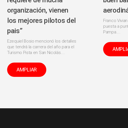
requiere de mucha
buen ba
organización, vienen
aerodin
los mejores pilotos del
Franco Vivian
puesta a punt
pais”
Pampa....
Ezequiel Bosio mencionó los detalles
que tendrá la carrera del año para el
AMPLI
Turismo Pista en San Nicolás....
AMPLIAR