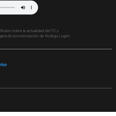
flexión sobre la actualidad del TC y
ará de la motorización de Rodrigo Lugón
sApp