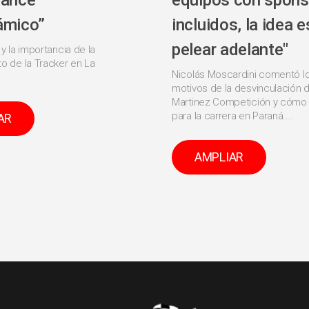
lance
equipos con spons
ámico”
incluidos, la idea e
pelear adelante"
 y la importancia de la
o de la Tracker en La
Nicolás Moscardini comentó l
motivos de la desvinculación d
Martinez Competición y cómo 
para la carrera en Paraná....
AR
AMPLIAR