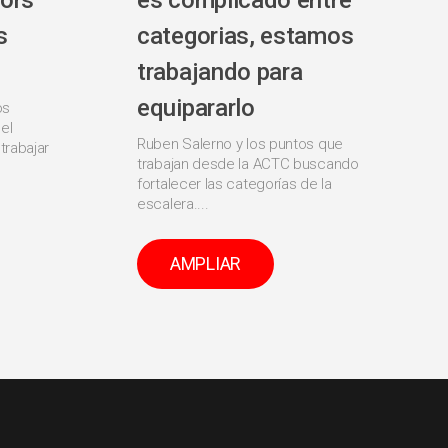
ors
es complicado entre
s
categorias, estamos
trabajando para
equipararlo
os
el
Ruben Salerno y los puntos que
trabajar
trabajan desde la ACTC buscando
fortalecer las categorías de la
escalera....
AMPLIAR