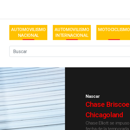
AUTOMOVILISMO
AUTOMOVILISMO
MOTOCICLISMO
NACIONAL
INTERNACIONAL
Nascar
Chase Briscoe 
Chicagoland
Chase Elliott se impuso
fecha de la temporada