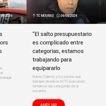
/08/2026
TC MOURAS
06/08/2026
s
“El salto presupuestario
ors
es complicado entre
s
categorias, estamos
trabajando para
equipararlo
os
el
Ruben Salerno y los puntos que
trabajar
trabajan desde la ACTC buscando
fortalecer las categorías de la
escalera....
AMPLIAR