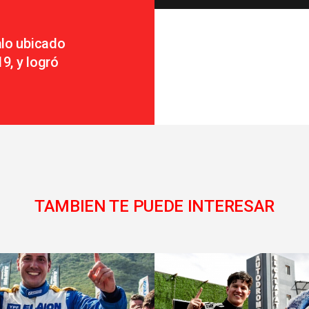
alo ubicado
9, y logró
TAMBIEN TE PUEDE INTERESAR