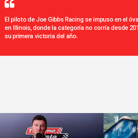
El piloto de Joe Gibbs Racing se impuso en el óv
en Illinois, donde la categoría no corría desde 201
su primera victoria del año.