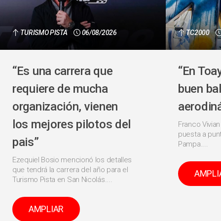
TURISMO PISTA
06/08/2026
TC2000
“Es una carrera que
“En Toa
requiere de mucha
buen ba
organización, vienen
aerodin
los mejores pilotos del
Franco Vivian
puesta a punt
pais”
Pampa....
Ezequiel Bosio mencionó los detalles
que tendrá la carrera del año para el
AMPLI
Turismo Pista en San Nicolás....
AMPLIAR