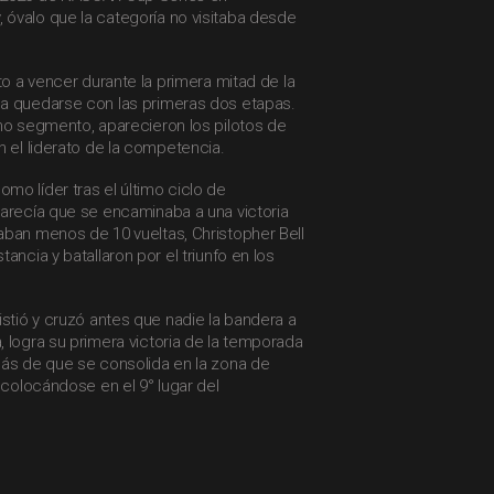
óvalo que la categoría no visitaba desde
to a vencer durante la primera mitad de la
a quedarse con las primeras dos etapas.
mo segmento, aparecieron los pilotos de
n el liderato de la competencia.
o líder tras el último ciclo de
parecía que se encaminaba a una victoria
aban menos de 10 vueltas, Christopher Bell
ancia y batallaron por el triunfo en los
istió y cruzó antes que nadie la bandera a
 logra su primera victoria de la temporada
más de que se consolida en la zona de
” colocándose en el 9° lugar del