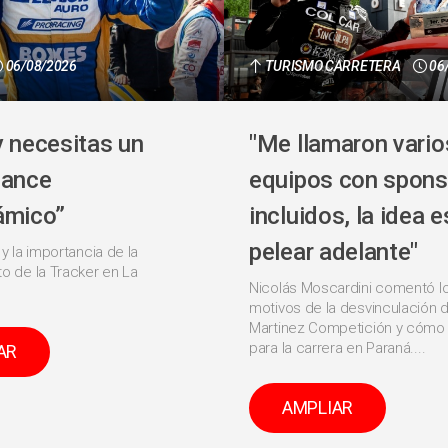
06/08/2026
TURISMO CARRETERA
06
y necesitas un
"Me llamaron vario
lance
equipos con spons
ámico”
incluidos, la idea e
pelear adelante"
 y la importancia de la
o de la Tracker en La
Nicolás Moscardini comentó l
motivos de la desvinculación d
Martinez Competición y cómo 
para la carrera en Paraná....
AR
AMPLIAR