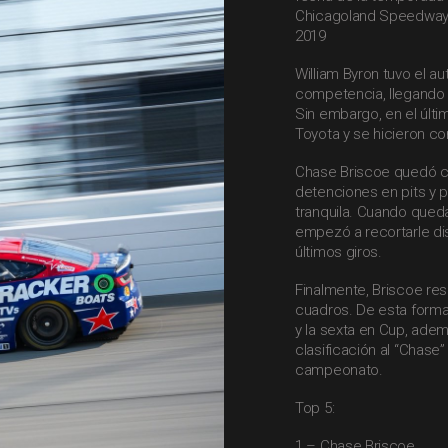
Chicagoland Speedway, 
2019
William Byron tuvo el au
competencia, llegando 
Sin embargo, en el últi
Toyota y se hicieron co
Chase Briscoe quedó com
detenciones en pits y 
tranquila. Cuando qued
empezó a recortarle dist
últimos giros.
Finalmente, Briscoe res
cuadros. De esta forma,
y la sexta en Cup, ade
clasificación al “Chase
campeonato.
Top 5:
1 – Chase Briscoe