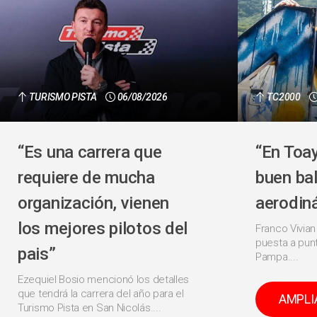
TURISMO PISTA
06/08/2026
TC2000
“Es una carrera que
“En Toa
requiere de mucha
buen ba
organización, vienen
aerodin
los mejores pilotos del
Franco Vivian
puesta a punt
pais”
Pampa....
Ezequiel Bosio mencionó los detalles
que tendrá la carrera del año para el
AMPLI
Turismo Pista en San Nicolás....