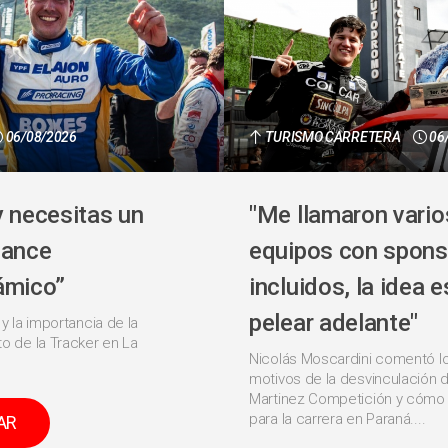
06/08/2026
TURISMO CARRETERA
06
y necesitas un
"Me llamaron vario
lance
equipos con spons
ámico”
incluidos, la idea e
pelear adelante"
 y la importancia de la
o de la Tracker en La
Nicolás Moscardini comentó l
motivos de la desvinculación d
Martinez Competición y cómo 
para la carrera en Paraná....
AR