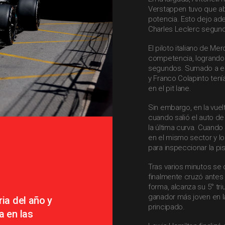
Verstappen tuvo que a
potencia. Esto dejo ade
Charles Leclerc segund
El piloto italiano de M
competencia, logrando s
segundos. Sumado a es
y Franco Colapinto ten
en el pit lane.
Sin embargo, en la vuel
cuando salió el auto de
la última curva. Cuando
en el mismo sector y lo
para inspeccionar la pis
Tras varios minutos se d
finalmente cruzó antes
forma, alcanza su 5° tr
ganador más joven en la 
ria del año y
principado.
a en las