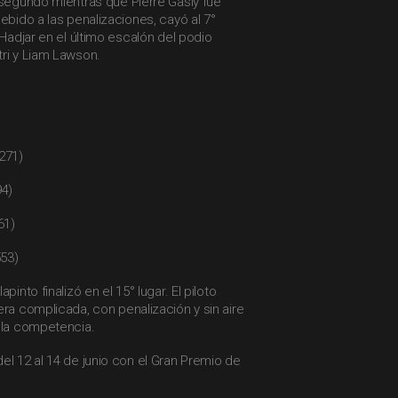
 segundo mientras que Pierre Gasly fue
debido a las penalizaciones, cayó al 7°
 Hadjar en el último escalón del podio
ri y Liam Lawson.
271)
94)
61)
53)
pinto finalizó en el 15° lugar. El piloto
era complicada, con penalización y sin aire
 la competencia.
el 12 al 14 de junio con el Gran Premio de