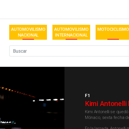
AUTOMOVILISMO
AUTOMOVILISMO
MOTOCICLISMO
NACIONAL
INTERNACIONAL
F1
Kimi Antonelli
Kimi Antonelli se quedó
Mónaco, sexta fecha de
En la largada, Antonell