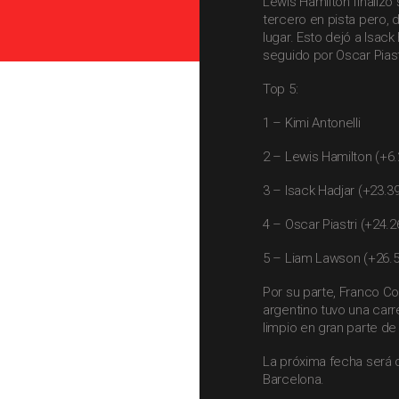
Lewis Hamilton finalizó
tercero en pista pero, 
lugar. Esto dejó a Isack
seguido por Oscar Piast
Top 5:
1 – Kimi Antonelli
2 – Lewis Hamilton (+6.
3 – Isack Hadjar (+23.3
4 – Oscar Piastri (+24.2
5 – Liam Lawson (+26.5
Por su parte, Franco Cola
argentino tuvo una carr
limpio en gran parte de
La próxima fecha será d
Barcelona.