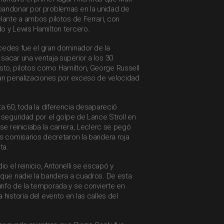
bandonar por problemas en la unidad de
lante a ambos pilotos de Ferrari, con
o y Lewis Hamilton tercero.
ercedes fue el gran dominador de la
acar una ventaja superior a los 30
to, pilotos como Hamilton, George Russell
ían penalizaciones por exceso de velocidad
ta 60, toda la diferencia desapareció
 seguridad por el golpe de Lance Stroll en
 se reiniciaba la carrera, Leclerc se pegó
s comisarios decretaron la bandera roja
ta.
io el reinicio, Antonelli se escapó y
 que nadie la bandera a cuadros. De esta
iunfo de la temporada y se convierte en
historia del evento en las calles del