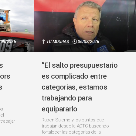
/08/2026
TC MOURAS
06/08/2026
s
“El salto presupuestario
ors
es complicado entre
s
categorias, estamos
trabajando para
equipararlo
os
el
Ruben Salerno y los puntos que
trabajar
trabajan desde la ACTC buscando
fortalecer las categorías de la