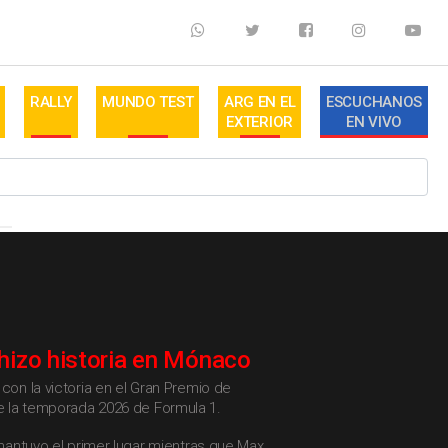
RALLY
MUNDO TEST
ARG EN EL
ESCUCHANOS
EXTERIOR
EN VIVO
 hizo historia en Mónaco
 con la victoria en el Gran Premio de
 la temporada 2026 de Formula 1.
i mantuvo el primer lugar mientras que Max