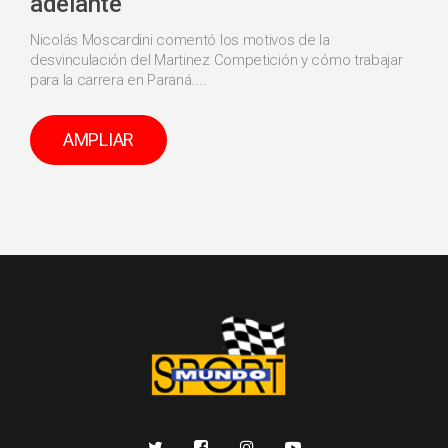
adelante"
Nicolás Moscardini comentó los motivos de la
desvinculación del Martinez Competición y cómo trabajar
para la carrera en Paraná....
AMPLIAR