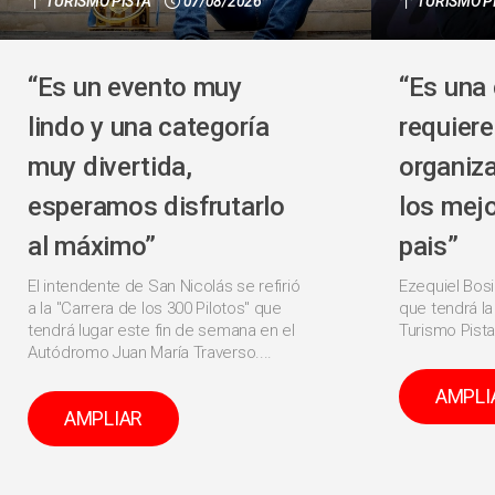
TURISMO PISTA
07/08/2026
TURISMO P
“Es un evento muy
“Es una 
lindo y una categoría
requier
muy divertida,
organiza
esperamos disfrutarlo
los mejo
al máximo”
pais”
El intendente de San Nicolás se refirió
Ezequiel Bos
a la "Carrera de los 300 Pilotos" que
que tendrá la
tendrá lugar este fin de semana en el
Turismo Pista
Autódromo Juan María Traverso....
AMPLI
AMPLIAR