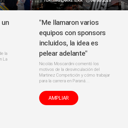
TURISMO CARRETERA
06/08/2026
 un
"Me llamaron varios
equipos con sponsors
incluidos, la idea es
pelear adelante"
de la
n La
Nicolás Moscardini comentó los
motivos de la desvinculación del
Martinez Competición y cómo trabajar
para la carrera en Paraná....
AMPLIAR