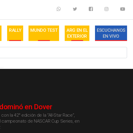
RALLY
MUNDO TEST
ARG EN EL
ESCUCHANOS
EXTERIOR
EN VIVO
dominó en Dover
on la 42° edición de la “All-Star Race”,
 el campeonato de NASCAR Cup Series, en
.