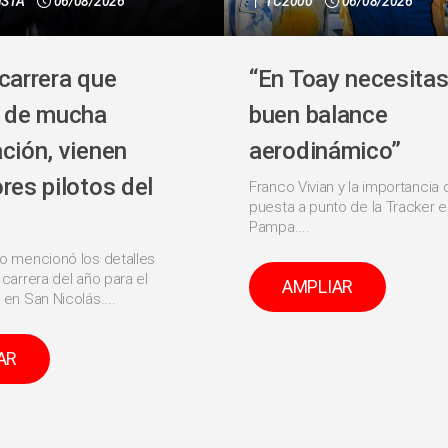
ISTA
06/08/2026
TC2000
06/08/2026
carrera que
“En Toay necesitas
e de mucha
buen balance
ción, vienen
aerodinámico”
res pilotos del
Franco Vivian y la importancia 
puesta a punto de la Tracker e
Pampa....
io mencionó los detalles
 carrera del año para el
AMPLIAR
 en San Nicolás....
AR