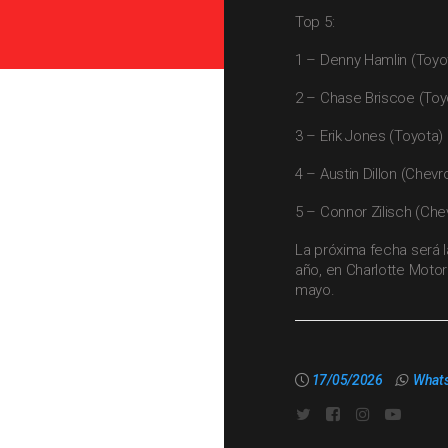
Top 5:
1 – Denny Hamlin (Toyo
2 – Chase Briscoe (Toy
3 – Erik Jones (Toyota)
4 – Austin Dillon (Chevro
5 – Connor Zilisch (Che
La próxima fecha será l
año, en Charlotte Moto
mayo.
17/05/2026
What