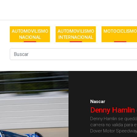
AUTOMOVILISMO
AUTOMOVILISMO
MOTOCICLISMO
NACIONAL
INTERNACIONAL
Nascar
Denny Hamlin 
Denny Hamlin se quedó c
carrera no valida para
Dover Motor Speedway