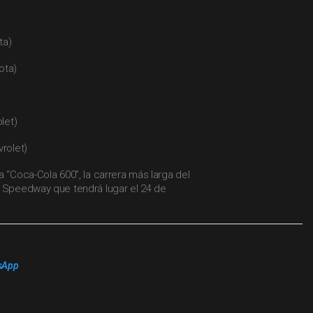
ta)
ota)
let)
vrolet)
a “Coca-Cola 600”, la carrera más larga del
r Speedway que tendrá lugar el 24 de
sApp