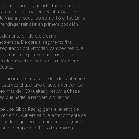
vo un inicio muy accidentado con varios
aron fuera de carrera. Bubba Wallace
y para el segundo se invirtió el top 26, lo
mendinger reiniciar en primera posición.
pidamente el liderato y ganó
a etapa. De cara al segmento final
asegurados por victoria y campeones que
to, más los 6 pilotos que más puntos
 etapas y el ganador del Fan Vote que
 Suárez.
un panorama similar al de los dos anteriores
Esta vez el que tuvo el auto a vencer fue
eró más de 100 vueltas y retuvo a Chase
tes que nadie la bandera a cuadros.
o de Joe Gibbs Racing gana el evento de
 vez en su carrera ya que anteriormente se
oe se tuvo que conformar con el segundo
 Jones completó el 1-2-3 de la marca