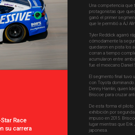
Una competencia que tu
protagonistas que qued
ganó el primer segmento 
que le permitió a AJ All
Tyler Reddick agarró rá
cómodamente la segund
quedaron en pista los 
corran a tiempo comple
acumularon entre ambas
fue el mexicano Daniel
El segmento final tuvo 
con Toyota dominando. 
Denny Hamlin, quien lid
Briscoe para cruzar an
De esta forma el pilot
exhibición por segunda
impuso en 2015. Brisc
-Star Race
lugar mientras que Erik
n su carrera
japonesa.