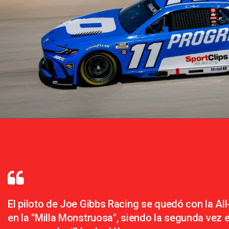
El piloto de Joe Gibbs Racing se quedó con la All
en la "Milla Monstruosa", siendo la segunda vez e