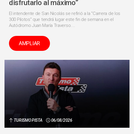
disfrutarlo al máximo”
El intendente de San Nicolás se refirió a la "Carrera de los
300 Pilotos" que tendrá lugar este fin de semana en el
Autódromo Juan María Traverso....
AMPLIAR
TURISMO PISTA
06/08/2026