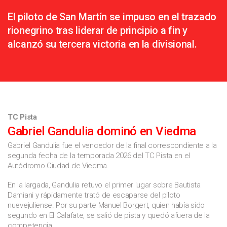
El piloto de San Martín se impuso en el trazado
rionegrino tras liderar de principio a fin y
alcanzó su tercera victoria en la divisional.
TC Pista
Gabriel Gandulia dominó en Viedma
Gabriel Gandulia fue el vencedor de la final correspondiente a la
segunda fecha de la temporada 2026 del TC Pista en el
Autódromo Ciudad de Viedma.
En la largada, Gandulia retuvo el primer lugar sobre Bautista
Damiani y rápidamente trató de escaparse del piloto
nuevejuliense. Por su parte Manuel Borgert, quien había sido
segundo en El Calafate, se salió de pista y quedó afuera de la
competencia.