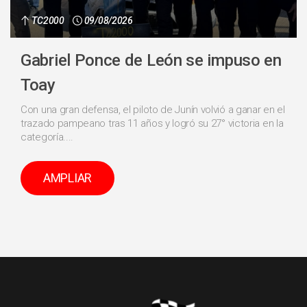
TC2000
09/08/2026
Gabriel Ponce de León se impuso en
Toay
Con una gran defensa, el piloto de Junín volvió a ganar en el
trazado pampeano tras 11 años y logró su 27° victoria en la
categoría....
AMPLIAR