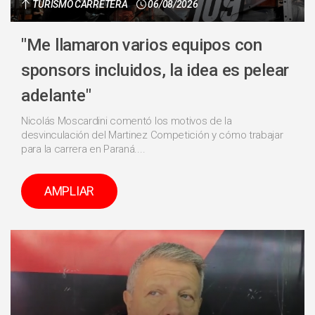
TURISMO CARRETERA
06/08/2026
"Me llamaron varios equipos con
sponsors incluidos, la idea es pelear
adelante"
Nicolás Moscardini comentó los motivos de la
desvinculación del Martinez Competición y cómo trabajar
para la carrera en Paraná....
AMPLIAR