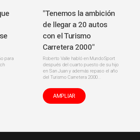
que
"Tenemos la ambición
de llegar a 20 autos
 se
con el Turismo
Carretera 2000"
ño para
Roberto Valle habló en MundoSport
ich
después del cuarto puesto de su hijo
en San Juan y además repaso el año
del Turismo Carretera 2000...
AMPLIAR