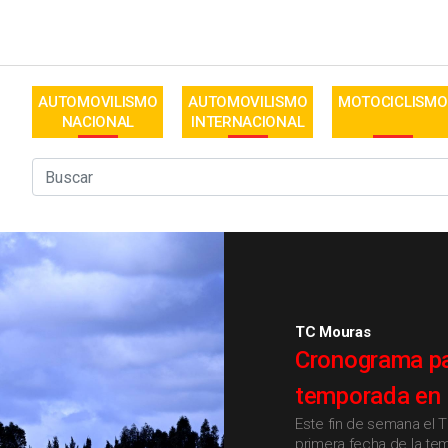
AUTOMOVILISMO
AUTOMOVILISMO
MOTOCICLISMO
NACIONAL
INTERNACIONAL
TC Mouras
Cronograma par
temporada en 
Este fin de semana el 
primera fecha de la t