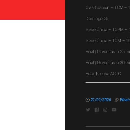
Clasificación – TCM – 1
Domingo 25
Serie Única – TCPM – 1
Serie Única – TCM – 10
Final (14 vueltas o 25 
Final (16 vueltas o 30 
Foto: Prensa ACTC
21/01/2026
What