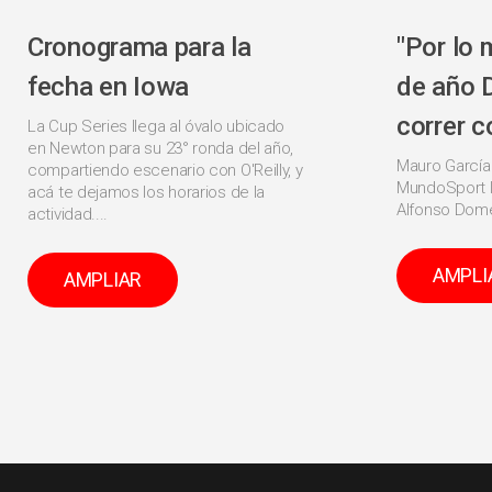
Cronograma para la
"Por lo 
fecha en Iowa
de año 
correr c
La Cup Series llega al óvalo ubicado
en Newton para su 23° ronda del año,
Mauro García
compartiendo escenario con O'Reilly, y
MundoSport l
acá te dejamos los horarios de la
Alfonso Dome
actividad....
AMPLI
AMPLIAR