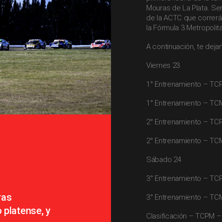
Mouras de La Plata. Ser
de la ACTC que correr
la Fórmula 3 Metropolit
A continuación, te dejam
Viernes 23
1° Entrenamiento – TC
1° Entrenamiento – TCM
2° Entrenamiento – TC
2° Entrenamiento – TCM
Sábado 24
3° Entrenamiento – TC
ras
3° Entrenamiento – TCM
 platense, y
Clasificación – TCPM –