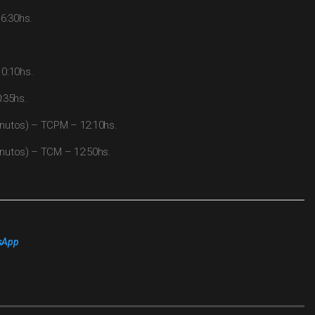
6:30hs.
0:10hs.
:35hs.
minutos) – TCPM – 12:10hs.
minutos) – TCM – 12:50hs.
sApp