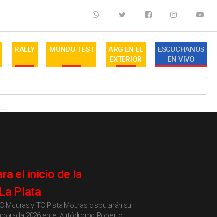
RALLY
MUNDO TEST
ARG EN EL
ESCUCHANOS
EXTERIOR
EN VIVO
a el inicio de la
La Plata
TC Mouras y TC Pista Mouras disputarán su
emporada 2026 en el Autódromo Roberto