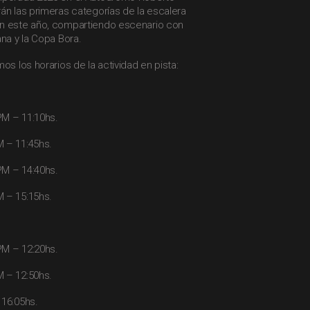
án las primeras categorías de la escalera
án este año, compartiendo escenario con
ana y la Copa Bora.
os los horarios de la actividad en pista:
PM – 11:10hs.
 – 11:45hs.
PM – 14:40hs.
 – 15:15hs.
PM – 12:20hs.
 – 12:50hs.
 16:05hs.