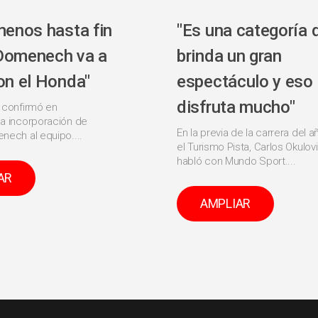
menos hasta fin
"Es una categoría 
Domenech va a
brinda un gran
on el Honda"
espectáculo y eso
disfruta mucho"
 confirmó en
a incorporación de
En la previa de la carrera del a
nech al equipo....
el Turismo Pista, Carlos Okulov
habló con Mundo Sport....
AR
AMPLIAR