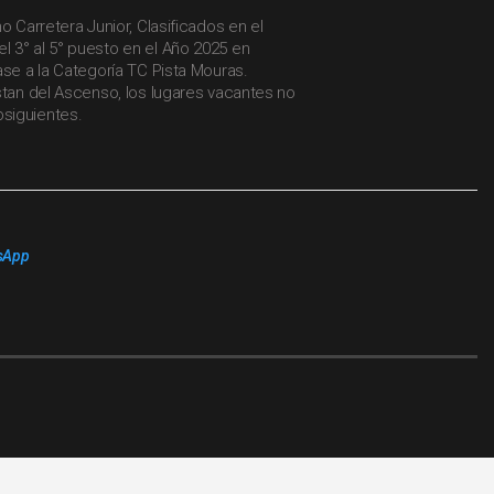
o Carretera Junior, Clasificados en el
 3° al 5° puesto en el Año 2025 en
ase a la Categoría TC Pista Mouras.
stan del Ascenso, los lugares vacantes no
siguientes.
sApp