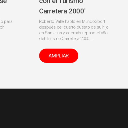
 se
con el Turismo
Carretera 2000"
ño para
Roberto Valle habló en MundoSport
ich
después del cuarto puesto de su hijo
en San Juan y además repaso el año
del Turismo Carretera 2000...
AMPLIAR