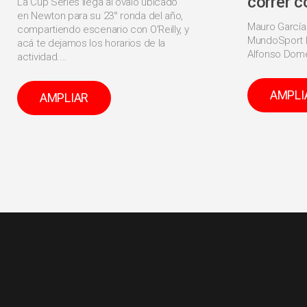
correr c
La Cup Series llega al óvalo ubicado
en Newton para su 23° ronda del año,
Mauro García
compartiendo escenario con O'Reilly, y
MundoSport l
acá te dejamos los horarios de la
Alfonso Dome
actividad....
AMPLI
AMPLIAR