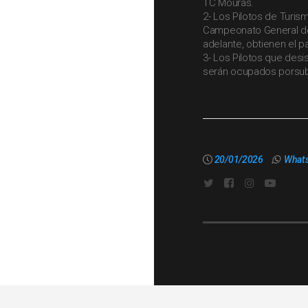
TC Mouras.
2- Los Pilotos de Turism
Campeonato General del
adelante, obtienen el p
3- Los Pilotos que desi
serán ocupados porsub
20/01/2026
What