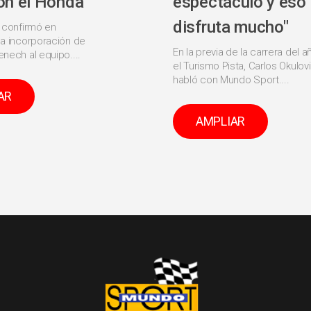
on el Honda"
espectáculo y eso
disfruta mucho"
 confirmó en
a incorporación de
En la previa de la carrera del a
nech al equipo....
el Turismo Pista, Carlos Okulov
habló con Mundo Sport....
AR
AMPLIAR