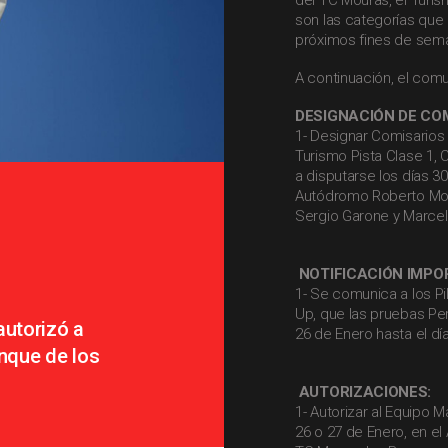
del TC Mouras, el Turis
son las categorías qu
próximos fines de sem
A continuación, el com
DESIGNACIÓN DE CO
1- Designar Comisarios
Turismo Pista Clase 1, 
a disputarse los días 3
Autódromo Roberto Mour
Sergio Garone y Marcel
NOTIFICACIÓN IMPO
1- Se comunica a los Pi
Up, que las pruebas Per
autorizó a
26 de Enero hasta el día
anque de los
AUTORIZACIONES:
1- Autorizar al Equipo M
26 o 27 de Enero, en e