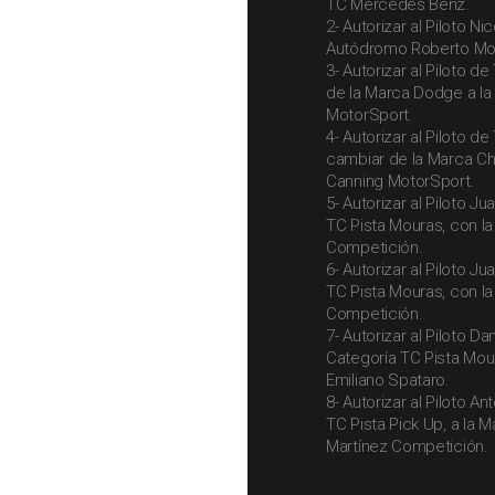
TC Mercedes Benz.
2- Autorizar al Piloto N
Autódromo Roberto Mour
3- Autorizar al Piloto 
de la Marca Dodge a la
MotorSport.
4- Autorizar al Piloto d
cambiar de la Marca Ch
Canning MotorSport.
5- Autorizar al Piloto J
TC Pista Mouras, con l
Competición.
6- Autorizar al Piloto J
TC Pista Mouras, con l
Competición.
7- Autorizar al Piloto Da
Categoría TC Pista Mou
Emiliano Spataro.
8- Autorizar al Piloto A
TC Pista Pick Up, a la 
Martínez Competición.