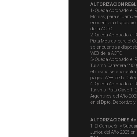
AUTORIZACIÓN REG
1- Queda Aprobado el R
Mouras, para el Campeo
encuentra a disposición
de la ACTC.
2- Queda Aprobado el R
Pista Mouras, para el 
se encuentra a disposic
WEB de la ACTC.
3- Queda Aprobado el R
Turismo Carretera 2000
el mismo se encuentra a
página WEB de la Categ
4- Queda Aprobado el R
Turismo Pista Clase 1,
Argentinos del Año 202
en el Dpto. Deportivo y
AUTORIZACIONES d
1- El Campeón y Subca
Junior, del Año 2025 en