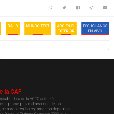
RALLY
MUNDO TEST
ARG EN EL
ESCUCHANOS
EXTERIOR
EN VIVO
e la CAF
iscalizadora de la ACTC autorizó a
tos a probar previo al arranque de los
se aprobaron los reglamentos deportivos