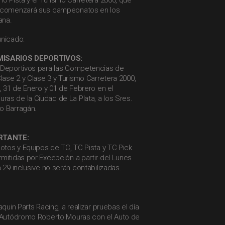
mo Pista y el Turismo Carretera 2000, que
e comenzará sus campeonatos en los
ana.
unicado:
MISARIOS DEPORTIVOS:
 Deportivos para las Competencias de
Clase 2 y Clase 3 y Turismo Carretera 2000,
0, 31 de Enero y 01 de Febrero en el
as de la Ciudad de La Plata, a los Sres.
o Barragán.
RTANTE:
lotos y Equipos de TC, TC Pista y TC Pick
mitidas por Excepción a partir del Lunes
 29 inclusive no serán contabilizadas.
aquin Parts Racing, a realizar pruebas el día
l Autódromo Roberto Mouras con el Auto de