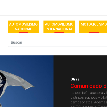
AUTOMOVILISMO
AUTOMOVILISMO
MOTOCICLISMO
NACIONAL
INTERNACIONAL
Otras
Comunicado d
La comisión asesora y f
distintos equipos y pilo
campeonatos. Además, 