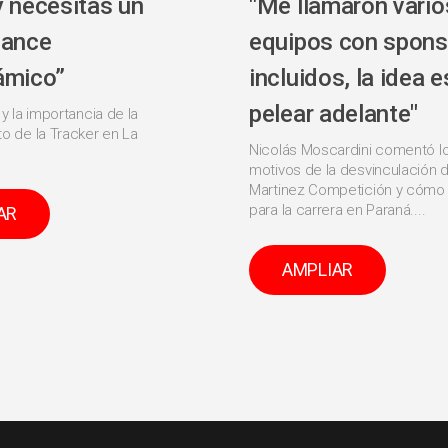
y necesitas un
"Me llamaron vario
lance
equipos con spons
ámico”
incluidos, la idea e
pelear adelante"
 y la importancia de la
o de la Tracker en La
Nicolás Moscardini comentó l
motivos de la desvinculación d
Martinez Competición y cómo 
para la carrera en Paraná....
AR
AMPLIAR