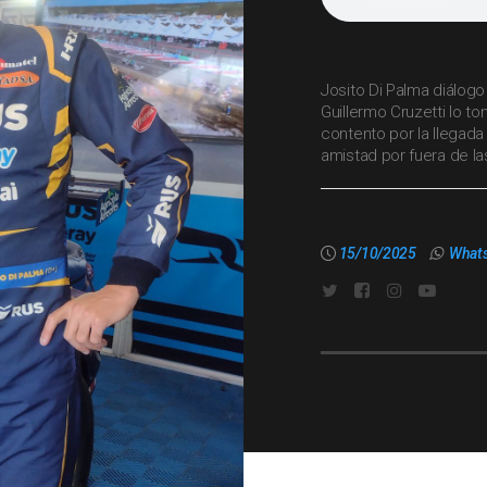
Josito Di Palma diálog
Guillermo Cruzetti lo t
contento por la llegada
amistad por fuera de la
15/10/2025
What