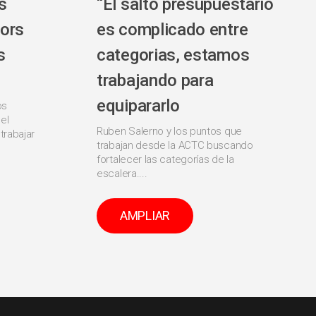
s
“El salto presupuestario
ors
es complicado entre
s
categorias, estamos
trabajando para
equipararlo
os
el
Ruben Salerno y los puntos que
trabajar
trabajan desde la ACTC buscando
fortalecer las categorías de la
escalera....
AMPLIAR