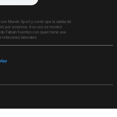
o con Mundo Sport y contó que la salida de
omó por sorpresa. A su vez se mostró
 de Fabián Fuentes con quien tiene una
s relaciones laborales.
sApp