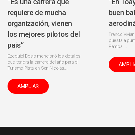
“Es una carrera que
“En Toa
requiere de mucha
buen ba
organización, vienen
aerodin
los mejores pilotos del
Franco Vivian
puesta a punt
pais”
Pampa....
Ezequiel Bosio mencionó los detalles
que tendrá la carrera del año para el
AMPLI
Turismo Pista en San Nicolás....
AMPLIAR