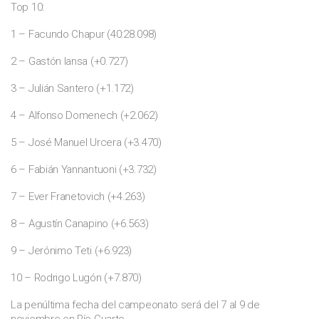
Top 10:
1 – Facundo Chapur (40:28.098)
2 – Gastón Iansa (+0.727)
3 – Julián Santero (+1.172)
4 – Alfonso Domenech (+2.062)
5 – José Manuel Urcera (+3.470)
6 – Fabián Yannantuoni (+3.732)
7 – Ever Franetovich (+4.263)
8 – Agustín Canapino (+6.563)
9 – Jerónimo Teti (+6.923)
10 – Rodrigo Lugón (+7.870)
La penúltima fecha del campeonato será del 7 al 9 de