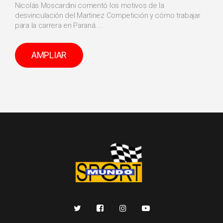
Nicolás Moscardini comentó los motivos de la
desvinculación del Martinez Competición y cómo trabajar
para la carrera en Paraná....
AMPLIAR