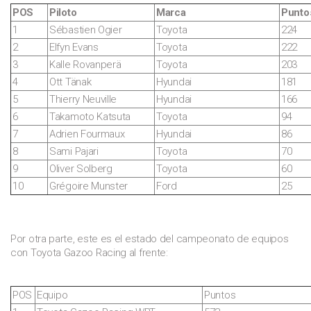
POS
Piloto
Marca
Punto
1
Sébastien Ogier
Toyota
224
2
Elfyn Evans
Toyota
222
3
Kalle Rovanperä
Toyota
203
4
Ott Tänak
Hyundai
181
5
Thierry Neuville
Hyundai
166
6
Takamoto Katsuta
Toyota
94
7
Adrien Fourmaux
Hyundai
86
8
Sami Pajari
Toyota
70
9
Oliver Solberg
Toyota
60
10
Grégoire Munster
Ford
25
Por otra parte, este es el estado del campeonato de equipos
con Toyota Gazoo Racing al frente:
POS
Equipo
Puntos