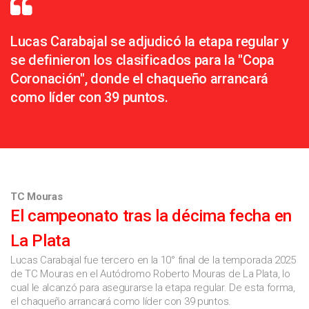
Lucas Carabajal se adjudicó la etapa regular y
se definieron los clasificados para la "Copa
Coronación", donde el chaqueño arrancará
como líder con 39 puntos.
TC Mouras
El campeonato tras la décima fecha en
La Plata
Lucas Carabajal fue tercero en la 10° final de la temporada 2025
de TC Mouras en el Autódromo Roberto Mouras de La Plata, lo
cual le alcanzó para asegurarse la etapa regular. De esta forma,
el chaqueño arrancará como líder con 39 puntos.