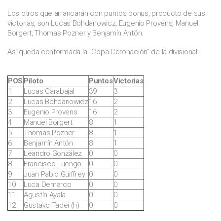
Los otros que arrancarán con puntos bonus, producto de sus
victorias, son Lucas Bohdanowicz, Eugenio Provens, Manuel
Borgert, Thomas Pozner y Benjamín Antón.
Así queda conformada la "Copa Coronación" de la divisional:
POS
Piloto
Puntos
Victorias
1
Lucas Carabajal
39
3
2
Lucas Bohdanowicz
16
2
3
Eugenio Provens
16
2
4
Manuel Borgert
8
1
5
Thomas Pozner
8
1
6
Benjamín Antón
8
1
7
Leandro González
0
0
8
Francisco Luengo
0
0
9
Juan Pablo Guiffrey
0
0
10
Luca Demarco
0
0
11
Agustín Ayala
0
0
12
Gustavo Tadei (h)
0
0