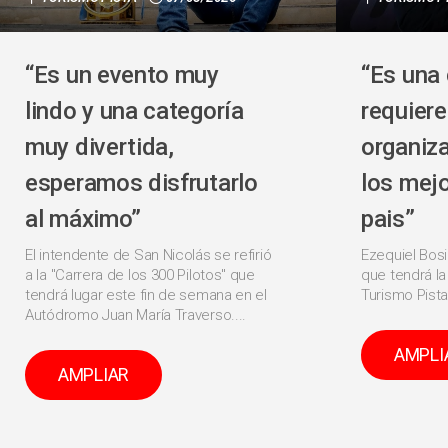
“Es un evento muy
“Es una 
lindo y una categoría
requier
muy divertida,
organiza
esperamos disfrutarlo
los mejo
al máximo”
pais”
El intendente de San Nicolás se refirió
Ezequiel Bos
a la "Carrera de los 300 Pilotos" que
que tendrá la
tendrá lugar este fin de semana en el
Turismo Pista
Autódromo Juan María Traverso....
AMPLI
AMPLIAR