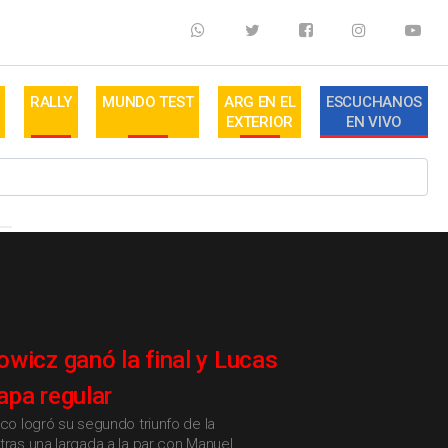
RALLY
MUNDO TEST
ARG EN EL
ESCUCHANOS
EXTERIOR
EN VIVO
wicz ganó la final y Lucas
tapa regular
aco logró su segundo triunfo de la
tras una largada a la par con Manuel