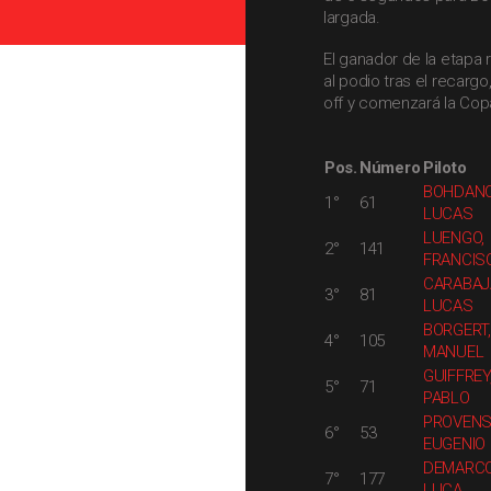
largada.
El ganador de la etapa 
al podio tras el recargo,
off y comenzará la Cop
Pos.
Número
Piloto
BOHDANO
1°
61
LUCAS
LUENGO,
2°
141
FRANCIS
CARABAJ
3°
81
LUCAS
BORGERT,
4°
105
MANUEL
GUIFFREY
5°
71
PABLO
PROVENS
6°
53
EUGENIO
DEMARCO
7°
177
LUCA