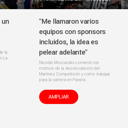
 un
"Me llamaron varios
equipos con sponsors
incluidos, la idea es
pelear adelante"
de la
n La
Nicolás Moscardini comentó los
motivos de la desvinculación del
Martinez Competición y cómo trabajar
para la carrera en Paraná....
AMPLIAR