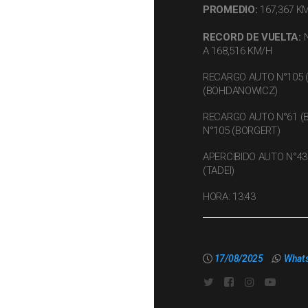
PROMEDIO:
167,367 K
RECORD DE VUELTA:
N
A 168,516 KM/H
RECARGO AUTO N°105 (
(BOHDANOWICZ)
RECARGO AUTO N°61 (
N°105 (BORGERT)
APERCIBIDO AUTO N°43
(TADEI)
HORA: 13:43
17/08/2025
What