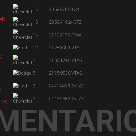
13
20:58.628
23.281
UAN
13
20:59.419
24.072
,
13
21:12.411
37.064
O
12
21:28.890
1 VTA
Z,
7
11:03.174
6 VTAS
5
21:15.953
8 VTAS
3
04:41.849
10 VTAS
N
3
04:43.458
10 VTAS
 (H)
MENTARI