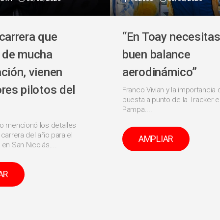
carrera que
“En Toay necesitas
e de mucha
buen balance
ción, vienen
aerodinámico”
res pilotos del
Franco Vivian y la importancia 
puesta a punto de la Tracker e
Pampa....
io mencionó los detalles
 carrera del año para el
AMPLIAR
 en San Nicolás....
AR