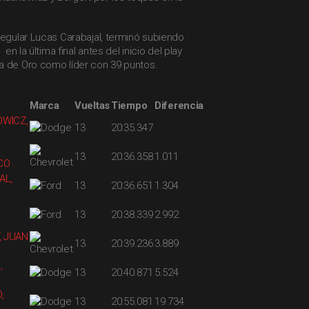
regular Lucas Carabajal, terminó subiendo
 en la última final antes del inicio del play
a de Oro como líder con 39 puntos.
Marca
Vueltas
Tiempo
Diferencia
WICZ,
13
20:35.347
13
20:36.358
1.011
CO
AL,
13
20:36.651
1.304
13
20:38.339
2.992
, JUAN
13
20:39.236
3.889
,
13
20:40.871
5.524
,
13
20:55.081
19.734