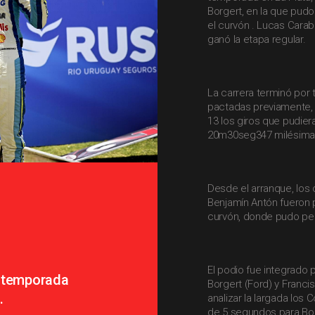
Borgert, en la que pudo
el curvón . Lucas Carab
ganó la etapa regular.
La carrera terminó por
pactadas previamente, q
13 los giros que pudier
20m30seg347 milésima
Desde el arranque, los
Benjamín Antón fueron p
curvón, donde pudo pe
El podio fue integrado
a temporada
Borgert (Ford) y Franci
.
analizar la largada los
de 5 segundos para Boh