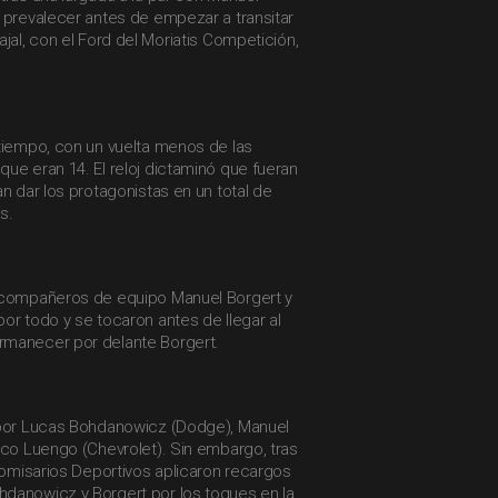
 prevalecer antes de empezar a transitar
ajal, con el Ford del Moriatis Competición,
 tiempo, con un vuelta menos de las
ue eran 14. El reloj dictaminó que fueran
an dar los protagonistas en un total de
s.
 compañeros de equipo Manuel Borgert y
or todo y se tocaron antes de llegar al
rmanecer por delante Borgert.
 por Lucas Bohdanowicz (Dodge), Manuel
sco Luengo (Chevrolet). Sin embargo, tras
 Comisarios Deportivos aplicaron recargos
danowicz y Borgert por los toques en la