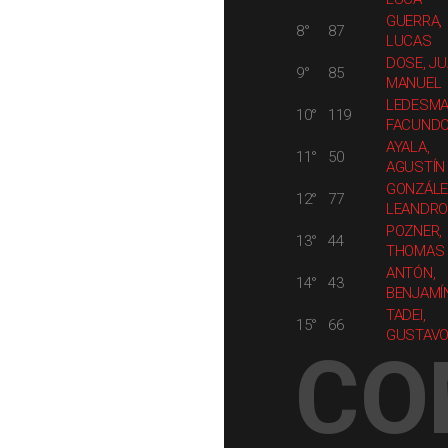
GUERRA,
8°
87
LUCAS
DOSE, J
9°
85
MANUEL
LEDESMA
10°
119
FACUND
AYALA,
11°
50
AGUSTÍN
GONZÁLE
12°
77
LEANDRO
POZNER,
13°
44
THOMAS
ANTÓN,
14°
43
BENJAMÍ
TADEI,
15°
66
GUSTAVO
CO