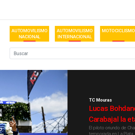
AUTOMOVILISMO
AUTOMOVILISMO
MOTOCICLISMO
NACIONAL
INTERNACIONAL
TC Mouras
Lucas Bohdano
Carabajal la e
El piloto oriundo de Ch
temporada en La Plata, 