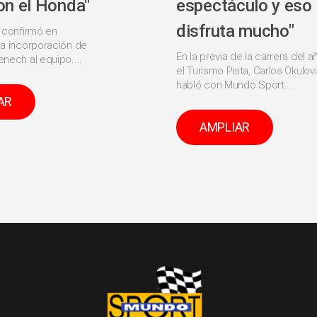
on el Honda"
espectáculo y eso
disfruta mucho"
 confirmó en
a incorporación de
En la previa de la carrera del a
nech al equipo....
el Turismo Pista, Carlos Okulov
habló con Mundo Sport....
AR
AMPLIAR