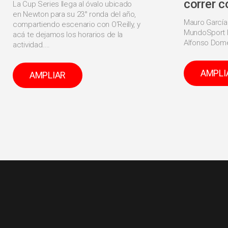
correr c
La Cup Series llega al óvalo ubicado
en Newton para su 23° ronda del año,
Mauro García
compartiendo escenario con O'Reilly, y
MundoSport l
acá te dejamos los horarios de la
Alfonso Dome
actividad....
AMPLI
AMPLIAR