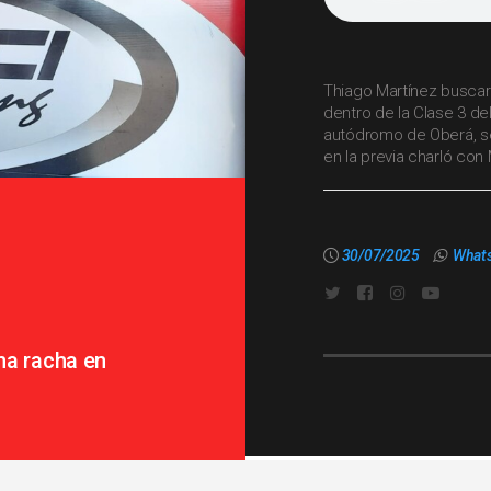
Thiago Martínez buscar
dentro de la Clase 3 de
autódromo de Oberá, s
en la previa charló co
30/07/2025
What
na racha en