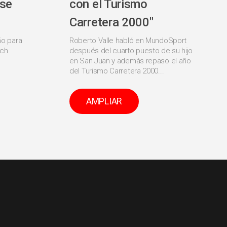
 se
con el Turismo
Carretera 2000"
ño para
Roberto Valle habló en MundoSport
ich
después del cuarto puesto de su hijo
en San Juan y además repaso el año
del Turismo Carretera 2000...
AMPLIAR