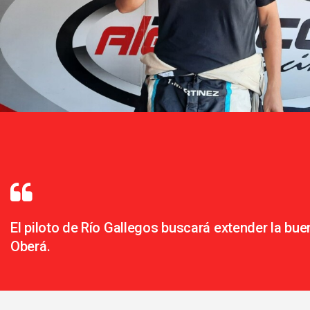
El piloto de Río Gallegos buscará extender la bue
Oberá.