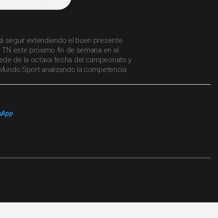
á seguir extendiendo el buen presente
l TN este próximo fin de semana en el
ede de la octava fecha del campeonato y
n Mundo Sport analizando la competencia.
sApp