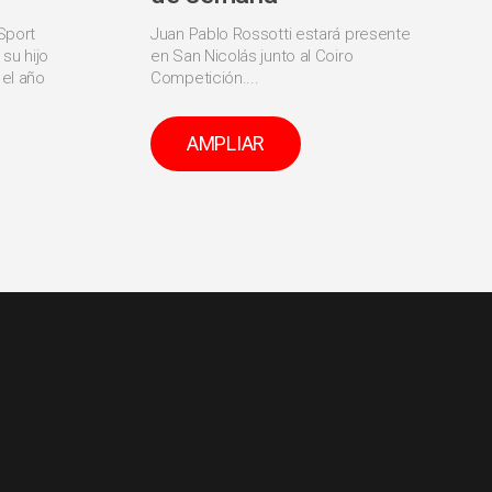
Sport
Juan Pablo Rossotti estará presente
su hijo
en San Nicolás junto al Coiro
el año
Competición....
AMPLIAR