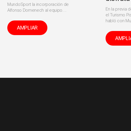
MundoSport la incorporación de
En la previa d
Alfonso Domenech al equipo....
el Turismo Pi
habló con Mu
AMPLIAR
AMPLI