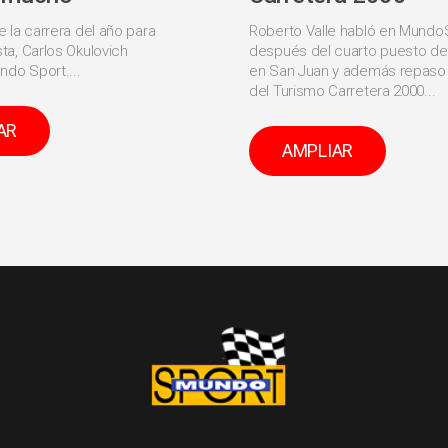
e la carrera del año para
Roberto Valle habló en Mundo
sta, Carlos Okulovich
después del cuarto puesto de 
ndo Sport....
en San Juan y además repaso 
del Turismo Carretera 2000...
AR
AMPLIAR