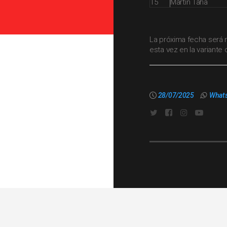
15
Martín Taha
La próxima fecha será 
esta vez en la variante 
28/07/2025
What