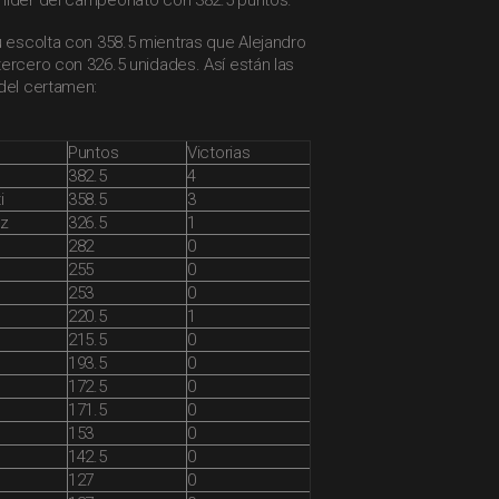
líder del campeonato con 382.5 puntos.
u escolta con 358.5 mientras que Alejandro
ercero con 326.5 unidades. Así están las
 del certamen:
Puntos
Victorias
382.5
4
i
358.5
3
ez
326.5
1
282
0
255
0
253
0
220.5
1
215.5
0
193.5
0
172.5
0
171.5
0
153
0
142.5
0
127
0