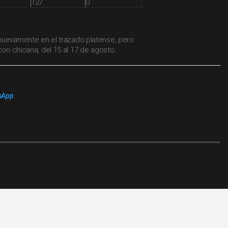
127
0
nuevamente en el trazado platense, pero
con chicana, del 15 al 17 de agosto.
sApp