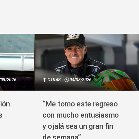
/08/2026
OTRAS
04/08/2026
ión
“Me tomo este regreso
s
con mucho entusiasmo
y ojalá sea un gran fin
de semana”