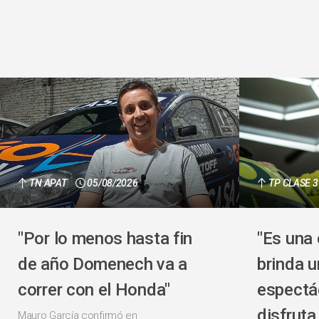
TN APAT
05/08/2026
TP CLASE 3
"Por lo menos hasta fin
"Es una
de año Domenech va a
brinda u
correr con el Honda"
espectá
disfrut
Mauro García confirmó en