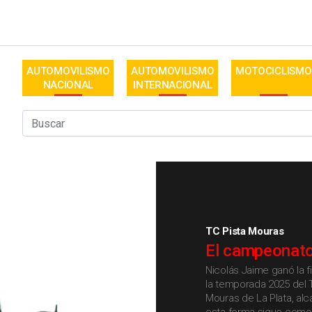
AUTOMOVILISMO
AUTOMOVILISMO
MOTOCICLISMO
NACIONAL
INTERNACIONAL
TC Pista Mouras
El campeonato
Nicolás Jaime ganó la f
la temporada 2025 del 
Mouras de La Plata, alc