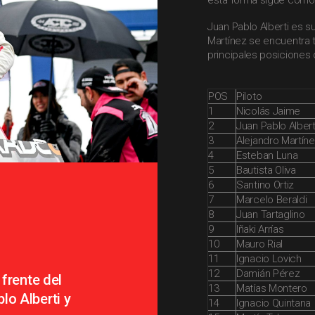
esta forma sigue como 
Juan Pablo Alberti es s
Martínez se encuentra t
principales posiciones
POS
Piloto
1
Nicolás Jaime
2
Juan Pablo Albert
3
Alejandro Martín
4
Esteban Luna
5
Bautista Oliva
6
Santino Ortiz
7
Marcelo Beraldi
8
Juan Tartaglino
9
Iñaki Arrías
10
Mauro Rial
11
Ignacio Lovich
12
Damián Pérez
 frente del
13
Matías Montero
lo Alberti y
14
Ignacio Quintana