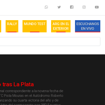
RALLY
MUNDO TEST
ARG EN EL
ESCUCHANOS
EXTERIOR
EN VIVO
 tras La Plata
inal correspondiente a la novena fecha de
TC Pista Mouras en el Autódromo Roberto
anzando su cuarta victoria del año y de