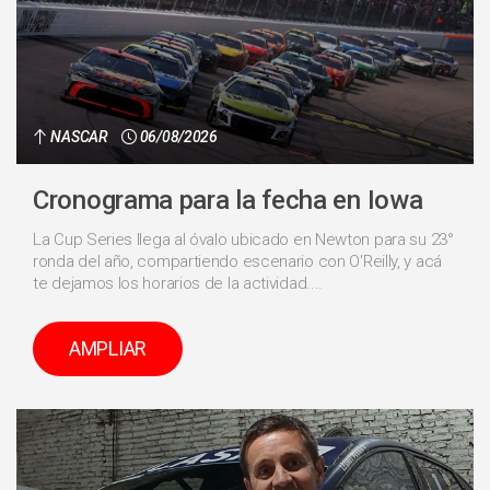
NASCAR
06/08/2026
Cronograma para la fecha en Iowa
La Cup Series llega al óvalo ubicado en Newton para su 23°
ronda del año, compartiendo escenario con O'Reilly, y acá
te dejamos los horarios de la actividad....
AMPLIAR