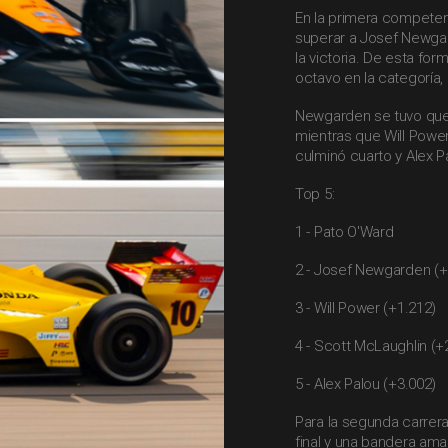
En la primera competenc
superar a Josef Newgar
la victoria. De esta for
octavo en la categoría,
Newgarden se tuvo que
mientras que Will Powe
culminó cuarto y Alex P
Top 5:
1 - Pato O'Ward
2 - Josef Newgarden (+
3 - Will Power (+1.212)
4 - Scott McLaughlin (+
5 - Alex Palou (+3.002)
Para la segunda carrera
final y una bandera amar