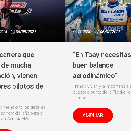
ISTA
06/08/2026
TC2000
06/08/2026
carrera que
“En Toay necesitas
e de mucha
buen balance
ción, vienen
aerodinámico”
res pilotos del
Franco Vivian y la importancia 
puesta a punto de la Tracker e
Pampa....
io mencionó los detalles
 carrera del año para el
AMPLIAR
 en San Nicolás....