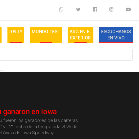
RALLY
MUNDO TEST
ARG EN EL
ESCUCHANOS
EXTERIOR
EN VIVO
u ganaron en Iowa
u fueron los ganadores de las carreras
1° y 12° fecha de la temporada 2025 de
el óvalo de Iowa Speedway.