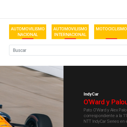
AUTOMOVILISMO
AUTOMOVILISMO
MOTOCICLISMO
NACIONAL
INTERNACIONAL
IndyCar
O'Ward y Palo
Pato O'Ward y Alex Palo
correspondiente a la 1
NTT IndyCar Series en 