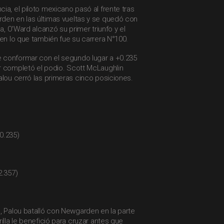
ia, el piloto mexicano pasó al frente tras
den en las últimas vueltas y se quedó con
ma, O'Ward alcanzó su primer triunfo y el
 en lo que también fue su carrera N°100.
 conformar con el segundo lugar a +0.235
r completó el podio. Scott McLaughlin
alou cerró las primeras cinco posiciones.
0.235)
2.357)
, Palou batalló con Newgarden en la parte
illa le benefició para cruzar antes que