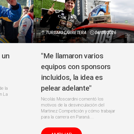
TURISMO CARRETERA
06/08/2026
 un
"Me llamaron varios
equipos con sponsors
incluidos, la idea es
pelear adelante"
de la
n La
Nicolás Moscardini comentó los
motivos de la desvinculación del
Martinez Competición y cómo trabajar
para la carrera en Paraná....