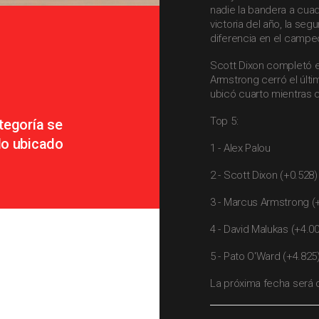
nadie la bandera a cua
victoria del año, la se
diferencia en el campe
Scott Dixon completó e
Armstrong cerró el últi
ubicó cuarto mientras qu
Top 5:
tegoría se
lo ubicado
1 - Alex Palou
2 - Scott Dixon (+0.528)
3 - Marcus Armstrong (
4 - David Malukas (+4.0
5 - Pato O'Ward (+4.825
La próxima fecha será de