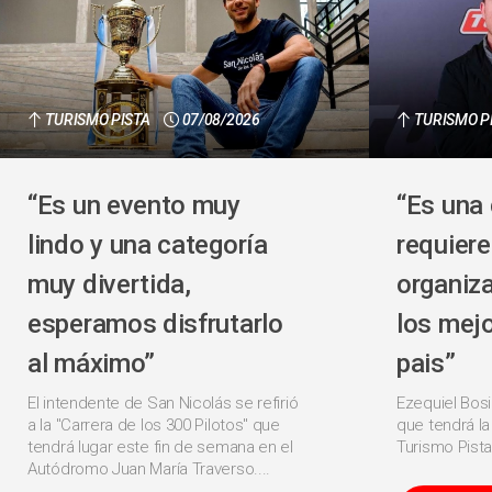
TURISMO PISTA
07/08/2026
TURISMO P
“Es un evento muy
“Es una 
lindo y una categoría
requier
muy divertida,
organiza
esperamos disfrutarlo
los mejo
al máximo”
pais”
El intendente de San Nicolás se refirió
Ezequiel Bos
a la "Carrera de los 300 Pilotos" que
que tendrá la
tendrá lugar este fin de semana en el
Turismo Pista
Autódromo Juan María Traverso....