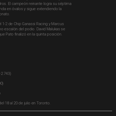
dros. El campeón reinante logra su séptima
gunda en óvalos y sigue extendiendo la
onato.
l 1-2 de Chip Ganassi Racing y Marcus
mo escalón del podio. David Malukas se
e Pato finalizó en la quinta posición.
+2.743)
00)
)
l 18 al 20 de julio en Toronto.