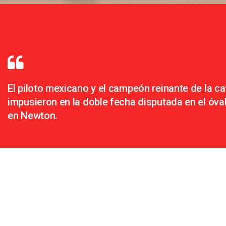
El piloto mexicano y el campeón reinante de la ca
impusieron en la doble fecha disputada en el óva
en Newton.