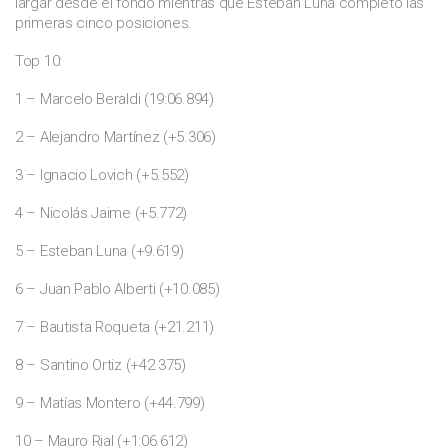
largar desde el fondo mientras que Esteban Luna completó las
primeras cinco posiciones.
Top 10:
1 – Marcelo Beraldi (19:06.894)
2 – Alejandro Martínez (+5.306)
3 – Ignacio Lovich (+5.552)
4 – Nicolás Jaime (+5.772)
5 – Esteban Luna (+9.619)
6 – Juan Pablo Alberti (+10.085)
7 – Bautista Roqueta (+21.211)
8 – Santino Ortiz (+42.375)
9 – Matías Montero (+44.799)
10 – Mauro Rial (+1:06.612)