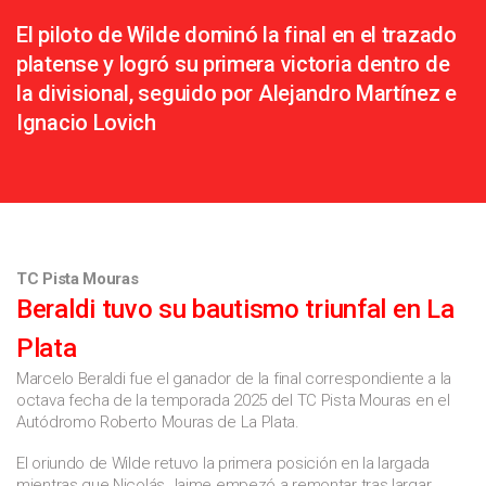
El piloto de Wilde dominó la final en el trazado
platense y logró su primera victoria dentro de
la divisional, seguido por Alejandro Martínez e
Ignacio Lovich
TC Pista Mouras
Beraldi tuvo su bautismo triunfal en La
Plata
Marcelo Beraldi fue el ganador de la final correspondiente a la
octava fecha de la temporada 2025 del TC Pista Mouras en el
Autódromo Roberto Mouras de La Plata.
El oriundo de Wilde retuvo la primera posición en la largada
mientras que Nicolás Jaime empezó a remontar tras largar