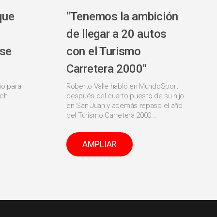
que
"Tenemos la ambición
de llegar a 20 autos
 se
con el Turismo
Carretera 2000"
ño para
Roberto Valle habló en MundoSport
ich
después del cuarto puesto de su hijo
en San Juan y además repaso el año
del Turismo Carretera 2000...
AMPLIAR