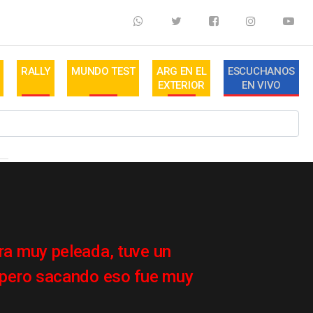
RALLY
MUNDO TEST
ARG EN EL
ESCUCHANOS
EXTERIOR
EN VIVO
ra muy peleada, tuve un
s pero sacando eso fue muy