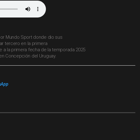
 por Mundo Sport donde dio sus
ar tercero en la primera
e a la primera fecha de la temporada 2025
 en Concepción del Uruguay.
sApp