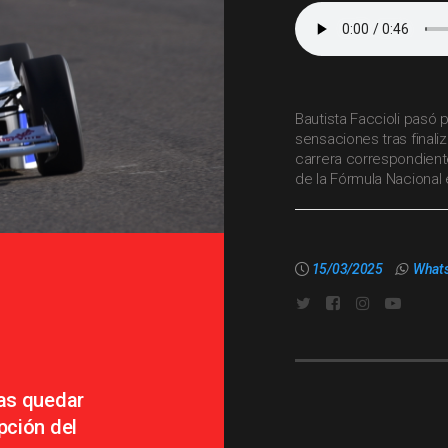
Bautista Faccioli pasó
sensaciones tras finaliz
carrera correspondient
de la Fórmula Nacional
15/03/2025
What
ras quedar
pción del