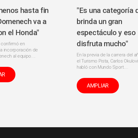
menos hasta fin
"Es una categoría 
Domenech va a
brinda un gran
on el Honda"
espectáculo y eso
disfruta mucho"
 confirmó en
a incorporación de
En la previa de la carrera del a
nech al equipo....
el Turismo Pista, Carlos Okulov
habló con Mundo Sport....
AR
AMPLIAR