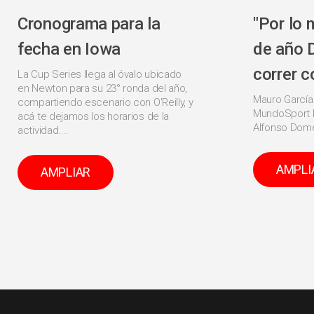
Cronograma para la
"Por lo 
fecha en Iowa
de año 
correr c
La Cup Series llega al óvalo ubicado
en Newton para su 23° ronda del año,
Mauro García
compartiendo escenario con O'Reilly, y
MundoSport l
acá te dejamos los horarios de la
Alfonso Dome
actividad....
AMPLI
AMPLIAR