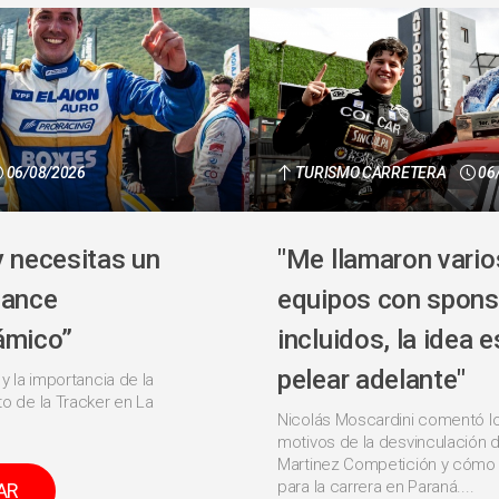
06/08/2026
TURISMO CARRETERA
06
y necesitas un
"Me llamaron vario
lance
equipos con spons
ámico”
incluidos, la idea e
pelear adelante"
 y la importancia de la
o de la Tracker en La
Nicolás Moscardini comentó l
motivos de la desvinculación d
Martinez Competición y cómo 
para la carrera en Paraná....
AR