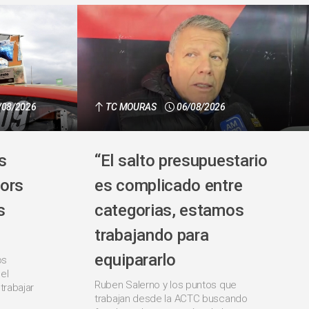
/08/2026
TC MOURAS
06/08/2026
s
“El salto presupuestario
ors
es complicado entre
s
categorias, estamos
trabajando para
equipararlo
os
el
Ruben Salerno y los puntos que
trabajar
trabajan desde la ACTC buscando