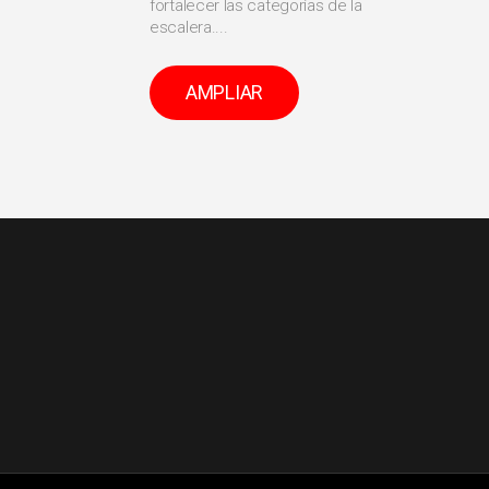
fortalecer las categorías de la
escalera....
AMPLIAR