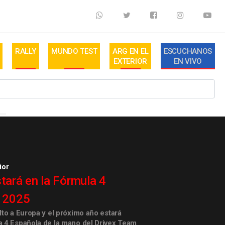
RALLY
MUNDO TEST
ARG EN EL
ESCUCHANOS
EXTERIOR
EN VIVO
ior
tará en la Fórmula 4
l 2025
lto a Europa y el próximo año estará
a 4 Española de la mano del Drivex Team