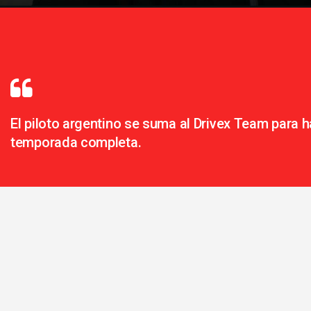
El piloto argentino se suma al Drivex Team para h
temporada completa.