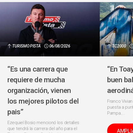
TURISMO PISTA
06/08/2026
TC2000
“Es una carrera que
“En Toa
requiere de mucha
buen ba
organización, vienen
aerodin
los mejores pilotos del
Franco Vivian
puesta a punt
pais”
Pampa....
Ezequiel Bosio mencionó los detalles
que tendrá la carrera del año para el
AMPLI