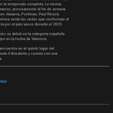
cer la temporada completa. La misma
marzo, precisamente el fin de semana
on. Navarra, Portimao, Paul Ricard,
celona serán las sedes que conforman el
ría por el país vasco durante el 2025.
 hizo su debut en la categoría española
ipo en la fecha de Valencia.
ncuentra en el quinto lugar del
ula 4 Brasileña y cuenta con una
a.
sApp