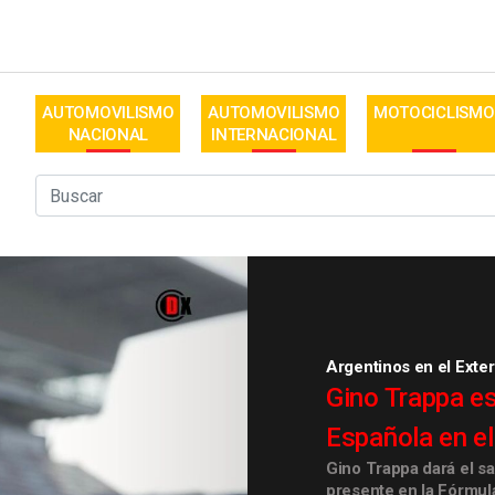
AUTOMOVILISMO
AUTOMOVILISMO
MOTOCICLISMO
NACIONAL
INTERNACIONAL
Argentinos en el Exter
Gino Trappa es
Española en e
Gino Trappa dará el sa
presente en la Fórmul