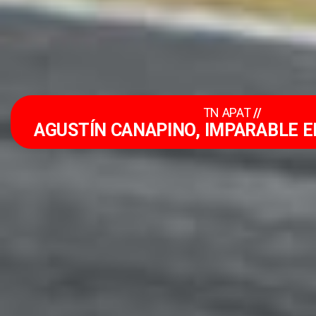
TN APAT
//
AGUSTÍN CANAPINO, IMPARABLE E